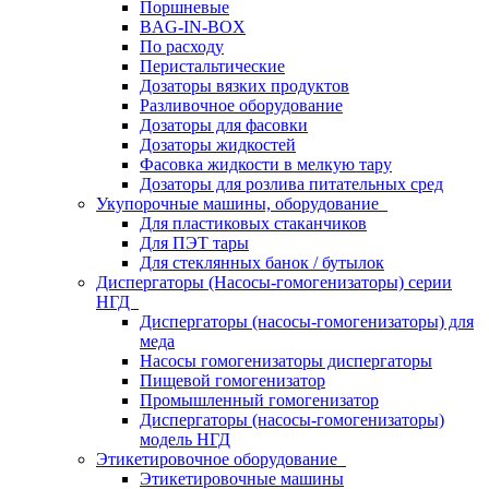
Поршневые
BAG-IN-BOX
По расходу
Перистальтические
Дозаторы вязких продуктов
Разливочное оборудование
Дозаторы для фасовки
Дозаторы жидкостей
Фасовка жидкости в мелкую тару
Дозаторы для розлива питательных сред
Укупорочные машины, оборудование
Для пластиковых стаканчиков
Для ПЭТ тары
Для стеклянных банок / бутылок
Диспергаторы (Насосы-гомогенизаторы) серии
НГД
Диспергаторы (насосы-гомогенизаторы) для
меда
Насосы гомогенизаторы диспергаторы
Пищевой гомогенизатор
Промышленный гомогенизатор
Диспергаторы (насосы-гомогенизаторы)
модель НГД
Этикетировочное оборудование
Этикетировочные машины