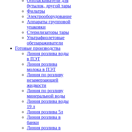
Ополаскиватели для
бутылок, другой тары
Фильтры
Электрооборудование
Аппараты групповой
упаковки
Стерилизаторы тары
Ультрафиолетовые
обеззараживатели
Готовые производства
Линия розлива воды
в ПЭТ
Линия розлива
молока в ПЭТ
Линия по розливу
незамерзающей
жидкости
Линия по розливу
минеральной воды
Линия розлива воды
19 л
Линия розлива 5л
Линия розлива в
банки
Линия розлива в