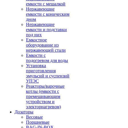
емкости с мешалкой
Нержавеющие
емкости с коническим
дном
Нержавеющие
емкости и подставки
под них
Емкостное
оборудование из
нержавеющей стали
Емкости с
подогревом для воды
Установка
приготовления
эмульсий и суспензий
УПЭС
Реакторы/варочные
котлы (емкости с
премешивающим
устройством и
электорнагревом)
Дозаторы
Весовые
Поршневые
BAG-IN-BOX