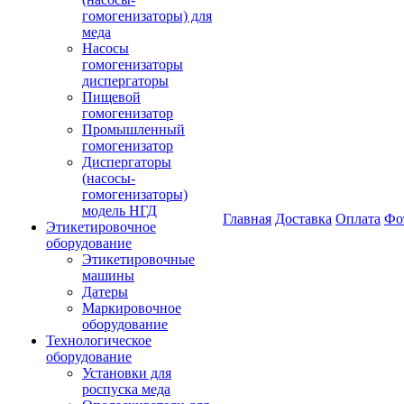
гомогенизаторы) для
меда
Насосы
гомогенизаторы
диспергаторы
Пищевой
гомогенизатор
Промышленный
гомогенизатор
Диспергаторы
(насосы-
гомогенизаторы)
модель НГД
Главная
Доставка
Оплата
Фо
Этикетировочное
оборудование
Этикетировочные
машины
Датеры
Маркировочное
оборудование
Технологическое
оборудование
Установки для
роспуска меда