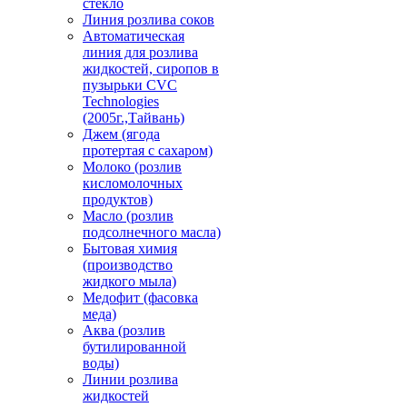
стекло
Линия розлива соков
Автоматическая
линия для розлива
жидкостей, сиропов в
пузырьки CVC
Technologies
(2005г.,Тайвань)
Джем (ягода
протертая с сахаром)
Молоко (розлив
кисломолочных
продуктов)
Масло (розлив
подсолнечного масла)
Бытовая химия
(производство
жидкого мыла)
Медофит (фасовка
меда)
Аква (розлив
бутилированной
воды)
Линии розлива
жидкостей