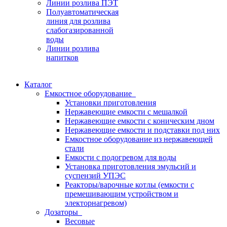
Линии розлива ПЭТ
Полуавтоматическая
линия для розлива
слабогазированной
воды
Линии розлива
напитков
Каталог
Емкостное оборудование
Установки приготовления
Нержавеющие емкости с мешалкой
Нержавеющие емкости с коническим дном
Нержавеющие емкости и подставки под них
Емкостное оборудование из нержавеющей
стали
Емкости с подогревом для воды
Установка приготовления эмульсий и
суспензий УПЭС
Реакторы/варочные котлы (емкости с
премешивающим устройством и
электорнагревом)
Дозаторы
Весовые