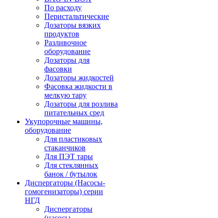
По расходу
Перистальтические
Дозаторы вязких
продуктов
Разливочное
оборудование
Дозаторы для
фасовки
Дозаторы жидкостей
Фасовка жидкости в
мелкую тару
Дозаторы для розлива
питательных сред
Укупорочные машины,
оборудование
Для пластиковых
стаканчиков
Для ПЭТ тары
Для стеклянных
банок / бутылок
Диспергаторы (Насосы-
гомогенизаторы) серии
НГД
Диспергаторы
(насосы-