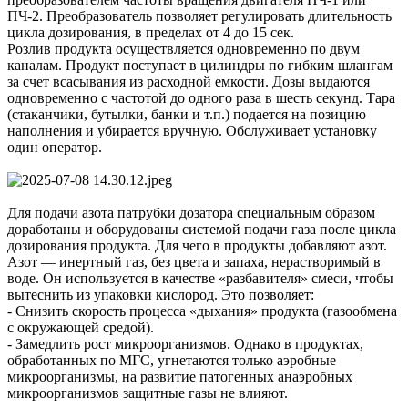
ПЧ-2. Преобразователь позволяет регулировать длительность
цикла дозирования, в пределах от 4 до 15 сек.
Розлив продукта осуществляется одновременно по двум
каналам. Продукт поступает в цилиндры по гибким шлангам
за счет всасывания из расходной емкости. Дозы выдаются
одновременно с частотой до одного раза в шесть секунд. Тара
(стаканчики, бутылки, банки и т.п.) подается на позицию
наполнения и убирается вручную. Обслуживает установку
один оператор.
Для подачи азота патрубки дозатора специальным образом
доработаны и оборудованы системой подачи газа после цикла
дозирования продукта. Для чего в продукты добавляют азот.
Азот — инертный газ, без цвета и запаха, нерастворимый в
воде. Он используется в качестве «разбавителя» смеси, чтобы
вытеснить из упаковки кислород. Это позволяет:
- Снизить скорость процесса «дыхания» продукта (газообмена
с окружающей средой).
- Замедлить рост микроорганизмов. Однако в продуктах,
обработанных по МГС, угнетаются только аэробные
микроорганизмы, на развитие патогенных анаэробных
микроорганизмов защитные газы не влияют.