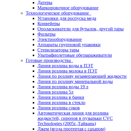
Датеры
Маркировочное оборудование
Технологическое оборудование
Установки для роспуска меда
Конвейеры
Ополаскиватели для бутылок, другой тары
Фильтры
Электрооборудование
Аппараты групповой упаковки
Стерилизаторы тары
Ультрафиолетовые обеззараживатели
Готовые производства
Линия розлива воды в ПЭТ
Линия розлива молока в ПЭТ
Линия по розливу незамерзающей жидкости
Линия по розливу минеральной воды
Линия розлива воды 19 л
Линия розлива 5л
Линия розлива в банки
Линия розлива в стекло
Линия розлива соков
Автоматическая линия для розлива
жидкостей, сиропов в пузырьки CVC
Technologies (2005г.,Тайвань)
Джем (ягода протертая с сахаром)