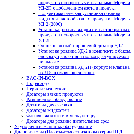
продуктов поворотными клапанами Модели
УД-2П с добавлением азота в продукт
Полуавтоматическая установка розлива
жидких и пастообразных продуктов Модель
УД-2 (2000)
Установка розлива жидких и пастообразных
продуктов поворотными клапанами Модели
УД-2П
Одноканальный поршневой дозатор УД-1
Установка розлива УД-2 в комплекте с баком,
блоком управления и полкой, регулируемой
по высоте
Установка розлива УД-2П (корпус и клапана
из 316 нержавеющей стали)
BAG-IN-BOX
По расходу
Перистальтические
Дозаторы вязких продуктов
Разливочное оборудование
Дозаторы для фасовки
Дозаторы жидкостей
Фасовка жидкости в мелкую тару
Дозаторы для розлива питательных сред
Укупорочные машины, оборудование
Диспергаторы (Насосы-гомогенизаторы) серии НГД