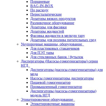
Поршневые
BAG-IN-BOX
По расходу
Перистальтические
Дозаторы вязких продуктов
Разливочное оборудование
Дозаторы для фасовки
Дозаторы жидкостей
Фасовка жидкости в мелкую тару
Дозаторы для розлива питательных сред
Укупорочные машины, оборудование
Для пластиковых стаканчиков
Для ПЭТ тары
Для стеклянных банок / бутылок
Диспергаторы (Насосы-гомогенизаторы) серии
НГД
Диспергаторы (насосы-гомогенизаторы) для
меда
Насосы гомогенизаторы диспергаторы
Пищевой гомогенизатор
Промышленный гомогенизатор
Диспергаторы (насосы-гомогенизаторы)
модель НГД
Этикетировочное оборудование
Этикетировочные машины