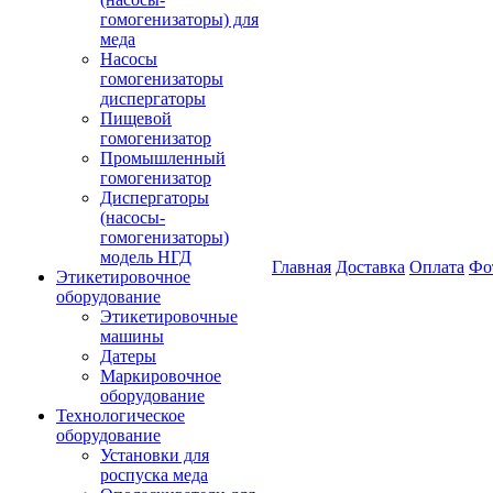
гомогенизаторы) для
меда
Насосы
гомогенизаторы
диспергаторы
Пищевой
гомогенизатор
Промышленный
гомогенизатор
Диспергаторы
(насосы-
гомогенизаторы)
модель НГД
Главная
Доставка
Оплата
Фо
Этикетировочное
оборудование
Этикетировочные
машины
Датеры
Маркировочное
оборудование
Технологическое
оборудование
Установки для
роспуска меда