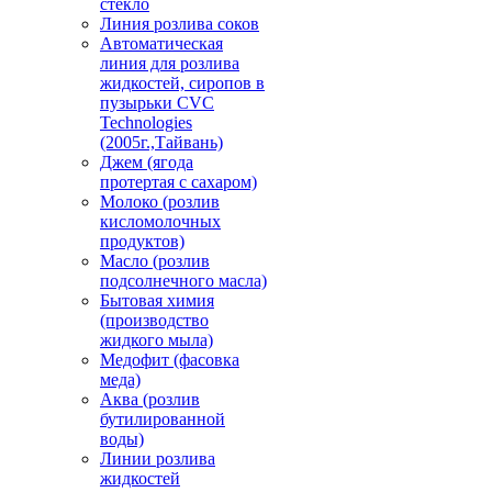
стекло
Линия розлива соков
Автоматическая
линия для розлива
жидкостей, сиропов в
пузырьки CVC
Technologies
(2005г.,Тайвань)
Джем (ягода
протертая с сахаром)
Молоко (розлив
кисломолочных
продуктов)
Масло (розлив
подсолнечного масла)
Бытовая химия
(производство
жидкого мыла)
Медофит (фасовка
меда)
Аква (розлив
бутилированной
воды)
Линии розлива
жидкостей