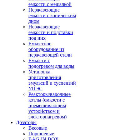
емкости с мешалкой
Нержавеющие
емкости с коническим
дном
Нержавеющие
емкости и подставки
под них
Емкостное
оборудование из
нержавеющей стали
Емкости с
подогревом для воды
Установка
приготовления
эмульсий и суспензий
УПЭС
Реакторы/варочные
котлы (емкости с
премешивающим
устройством и
электорнагревом)
Дозаторы
Весовые
Поршневые
BAG-IN-BOX