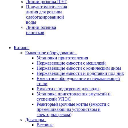
Линии розлива ПЭТ
Полуавтоматическая
линия для розлива
слабогазированной
воды
Линии розлива
напитков
Каталог
Емкостное оборудование
Установки приготовления
Нержавеющие емкости с мешалкой
Нержавеющие емкости с коническим дном
Нержавеющие емкости и подставки под них
Емкостное оборудование из нержавеющей
стали
Емкости с подогревом для воды
Установка приготовления эмульсий и
суспензий УПЭС
Реакторы/варочные котлы (емкости с
премешивающим устройством и
электорнагревом)
Дозаторы
Весовые