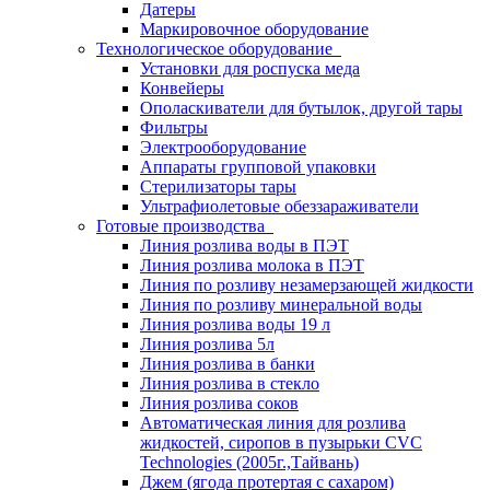
Датеры
Маркировочное оборудование
Технологическое оборудование
Установки для роспуска меда
Конвейеры
Ополаскиватели для бутылок, другой тары
Фильтры
Электрооборудование
Аппараты групповой упаковки
Стерилизаторы тары
Ультрафиолетовые обеззараживатели
Готовые производства
Линия розлива воды в ПЭТ
Линия розлива молока в ПЭТ
Линия по розливу незамерзающей жидкости
Линия по розливу минеральной воды
Линия розлива воды 19 л
Линия розлива 5л
Линия розлива в банки
Линия розлива в стекло
Линия розлива соков
Автоматическая линия для розлива
жидкостей, сиропов в пузырьки CVC
Technologies (2005г.,Тайвань)
Джем (ягода протертая с сахаром)