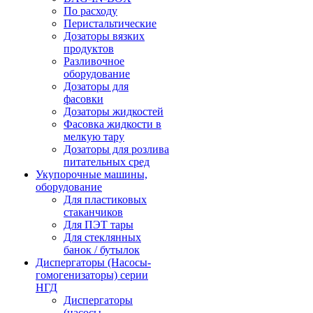
По расходу
Перистальтические
Дозаторы вязких
продуктов
Разливочное
оборудование
Дозаторы для
фасовки
Дозаторы жидкостей
Фасовка жидкости в
мелкую тару
Дозаторы для розлива
питательных сред
Укупорочные машины,
оборудование
Для пластиковых
стаканчиков
Для ПЭТ тары
Для стеклянных
банок / бутылок
Диспергаторы (Насосы-
гомогенизаторы) серии
НГД
Диспергаторы
(насосы-