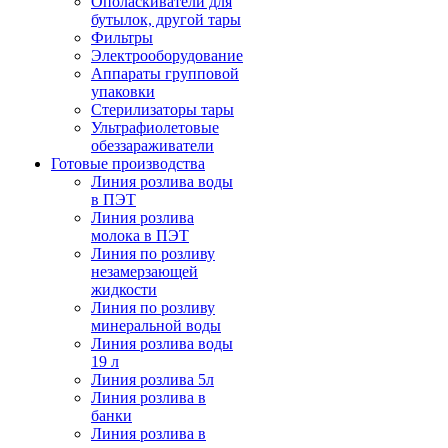
Ополаскиватели для
бутылок, другой тары
Фильтры
Электрооборудование
Аппараты групповой
упаковки
Стерилизаторы тары
Ультрафиолетовые
обеззараживатели
Готовые производства
Линия розлива воды
в ПЭТ
Линия розлива
молока в ПЭТ
Линия по розливу
незамерзающей
жидкости
Линия по розливу
минеральной воды
Линия розлива воды
19 л
Линия розлива 5л
Линия розлива в
банки
Линия розлива в