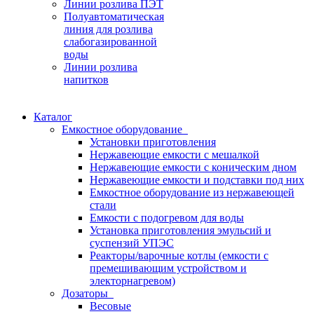
Линии розлива ПЭТ
Полуавтоматическая
линия для розлива
слабогазированной
воды
Линии розлива
напитков
Каталог
Емкостное оборудование
Установки приготовления
Нержавеющие емкости с мешалкой
Нержавеющие емкости с коническим дном
Нержавеющие емкости и подставки под них
Емкостное оборудование из нержавеющей
стали
Емкости с подогревом для воды
Установка приготовления эмульсий и
суспензий УПЭС
Реакторы/варочные котлы (емкости с
премешивающим устройством и
электорнагревом)
Дозаторы
Весовые