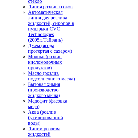
стекло
Линия розлива соков
Автоматическая
линия для розлива
жидкостей, сиропов в
пузырьки CVC
Technologies
(2005г.,Тайвань)
Джем (ягода
протертая с сахаром)
Молоко (розлив
кисломолочных
продуктов)
Масло (розлив
подсолнечного масла)
Бытовая химия
(производство
жидкого мыла)
Медофит (фасовка
меда)
Аква (розлив
бутилированной
воды)
Линии розлива
жидкостей