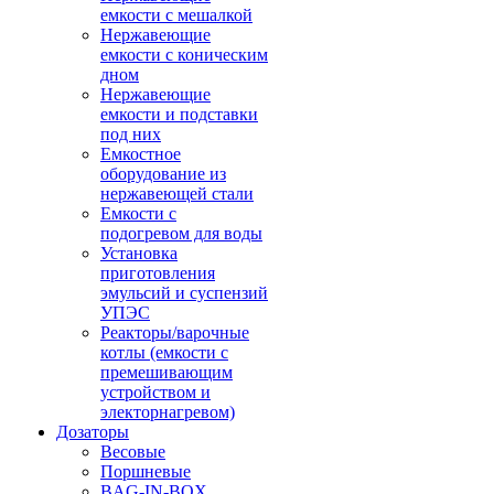
емкости с мешалкой
Нержавеющие
емкости с коническим
дном
Нержавеющие
емкости и подставки
под них
Емкостное
оборудование из
нержавеющей стали
Емкости с
подогревом для воды
Установка
приготовления
эмульсий и суспензий
УПЭС
Реакторы/варочные
котлы (емкости с
премешивающим
устройством и
электорнагревом)
Дозаторы
Весовые
Поршневые
BAG-IN-BOX