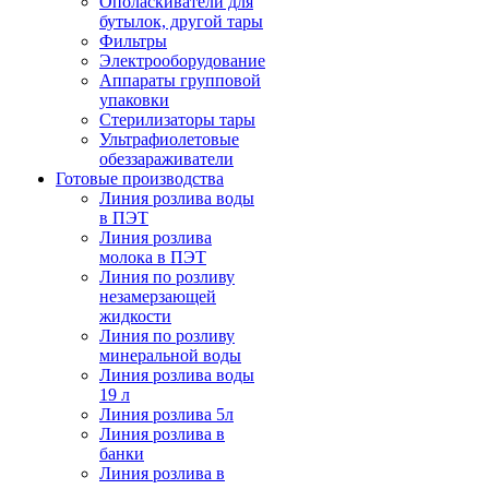
Ополаскиватели для
бутылок, другой тары
Фильтры
Электрооборудование
Аппараты групповой
упаковки
Стерилизаторы тары
Ультрафиолетовые
обеззараживатели
Готовые производства
Линия розлива воды
в ПЭТ
Линия розлива
молока в ПЭТ
Линия по розливу
незамерзающей
жидкости
Линия по розливу
минеральной воды
Линия розлива воды
19 л
Линия розлива 5л
Линия розлива в
банки
Линия розлива в