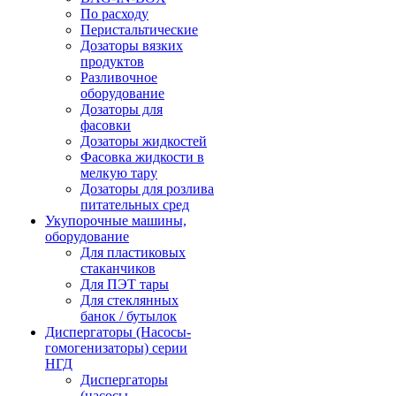
По расходу
Перистальтические
Дозаторы вязких
продуктов
Разливочное
оборудование
Дозаторы для
фасовки
Дозаторы жидкостей
Фасовка жидкости в
мелкую тару
Дозаторы для розлива
питательных сред
Укупорочные машины,
оборудование
Для пластиковых
стаканчиков
Для ПЭТ тары
Для стеклянных
банок / бутылок
Диспергаторы (Насосы-
гомогенизаторы) серии
НГД
Диспергаторы
(насосы-