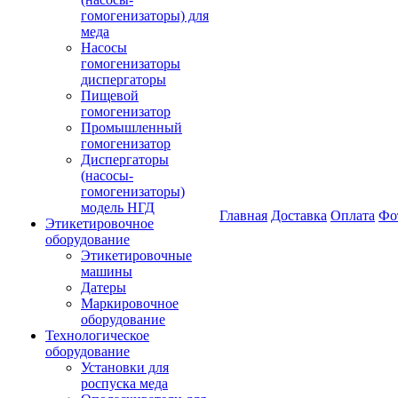
гомогенизаторы) для
меда
Насосы
гомогенизаторы
диспергаторы
Пищевой
гомогенизатор
Промышленный
гомогенизатор
Диспергаторы
(насосы-
гомогенизаторы)
модель НГД
Главная
Доставка
Оплата
Фо
Этикетировочное
оборудование
Этикетировочные
машины
Датеры
Маркировочное
оборудование
Технологическое
оборудование
Установки для
роспуска меда