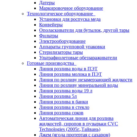
Датеры
Маркировочное оборудование
Технологическое оборудование
Установки для роспуска меда
Конвейеры
Ополаскиватели для бутылок, другой тары
Фильтры
Электрооборудование
Аппараты групповой упаковки
Стерилизаторы тары
Ультрафиолетовые обеззараживатели
Готовые производства
Линия розлива воды в ПЭТ
Линия розлива молока в ПЭТ
Линия по розливу незамерзающей жидкости
Линия по розливу минеральной воды
Линия розлива воды 19 л
Линия розлива 5л
Линия розлива в банки
Линия розлива в стекло
Линия розлива соков
Автоматическая линия для розлива
жидкостей, сиропов в пузырьки CVC
Technologies (2005г.,Тайвань)
Джем (ягода протертая с сахаром)