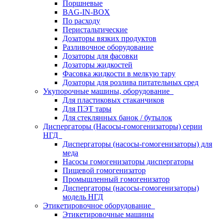
Поршневые
BAG-IN-BOX
По расходу
Перистальтические
Дозаторы вязких продуктов
Разливочное оборудование
Дозаторы для фасовки
Дозаторы жидкостей
Фасовка жидкости в мелкую тару
Дозаторы для розлива питательных сред
Укупорочные машины, оборудование
Для пластиковых стаканчиков
Для ПЭТ тары
Для стеклянных банок / бутылок
Диспергаторы (Насосы-гомогенизаторы) серии
НГД
Диспергаторы (насосы-гомогенизаторы) для
меда
Насосы гомогенизаторы диспергаторы
Пищевой гомогенизатор
Промышленный гомогенизатор
Диспергаторы (насосы-гомогенизаторы)
модель НГД
Этикетировочное оборудование
Этикетировочные машины