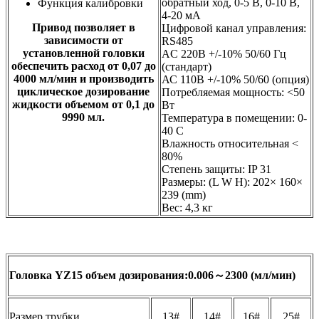
обратный ход, 0-5 В, 0-10 В,
Функция калибровки
4-20 мА
Привод позволяет в
Цифровой канал управления:
зависимости от
RS485
установленной головки
AC 220В +/-10% 50/60 Гц
обеспечить расход от 0,07 до
(стандарт)
4000 мл/мин и производить
АС 110В +/-10% 50/60 (опция)
циклическое дозирование
Потребляемая мощность: <50
жидкости объемом от 0,1 до
Вт
9990 мл.
Температура в помещении: 0-
40 С
Влажность относительная <
80%
Степень защиты: IP 31
Размеры: (L W H): 202× 160×
239 (mm)
Вес: 4,3 кг
Головка YZ15 объем дозирования:0.006～2300 (мл/мин)
Размер трубки
13#
14#
16#
25#