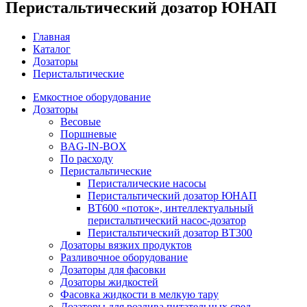
Перистальтический дозатор ЮНАП
Главная
Каталог
Дозаторы
Перистальтические
Емкостное оборудование
Дозаторы
Весовые
Поршневые
BAG-IN-BOX
По расходу
Перистальтические
Перисталические насосы
Перистальтический дозатор ЮНАП
BT600 «поток», интеллектуальный
перистальтический насос-дозатор
Перистальтический дозатор ВТ300
Дозаторы вязких продуктов
Разливочное оборудование
Дозаторы для фасовки
Дозаторы жидкостей
Фасовка жидкости в мелкую тару
Дозаторы для розлива питательных сред